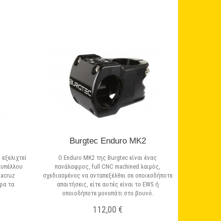
Burgtec Enduro MK2
 εξελιχτεί
Ο Enduro MK2 της Burgtec είναι ένας
κυπέλλου
πανάλαφρος, full CNC machined λαιμός,
tacruz
σχεδιασμένος να ανταπεξέλθει σε οποιεσδήποτε
ρα τα
απαιτήσεις, είτε αυτές είναι το EWS ή
οποιοδήποτε μονοπάτι στο βουνό.
112,00 €