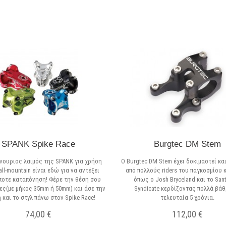
SPANK Spike Race
Burgtec DM Stem
νουριος λαιμός της SPANK για χρήση
Ο Burgtec DM Stem έχει δοκιμαστεί και
ll-mountain είναι εδώ για να αντέξει
από πολλούς riders του παγκοσμίου 
ποτε καταπόνηση! Φέρε την θέση σου
όπως ο Josh Bryceland και το San
θες(με μήκος 35mm ή 50mm) και άσε την
Syndicate κερδίζοντας πολλά βάθ
 και το στyλ πάνω στον Spike Race!
τελευταία 5 χρόνια.
74,00 €
112,00 €