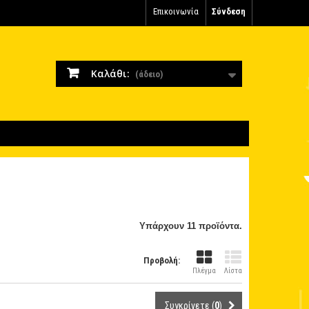
Επικοινωνία
Σύνδεση
Καλάθι:
(άδειο)
Υπάρχουν 11 προϊόντα.
Προβολή:
Πλέγμα
Λίστα
Συγκρίνετε (
0
)