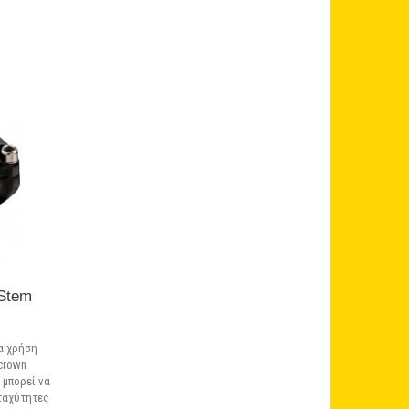
Σε Απόθεμα
Stem
ια χρήση
 crown
 μπορεί να
 ταχύτητες