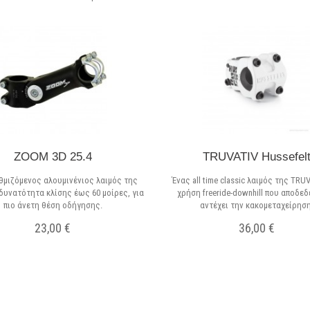
ZOOM 3D 25.4
TRUVATIV Hussefel
θμιζόμενος αλουμινένιος λαιμός της
Ένας all time classic λαιμός της TRUV
δυνατότητα κλίσης έως 60 μοίρες, για
χρήση freeride-downhill που αποδεδ
πιο άνετη θέση οδήγησης.
αντέχει την κακομεταχείρηση
23,00 €
36,00 €
Σε Απόθεμα
Σε Απόθεμα