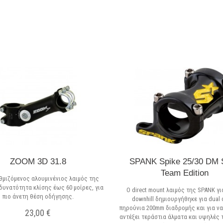
Σε Απόθεμα
Σε Απόθεμα
ZOOM 3D 31.8
SPANK Spike 25/30 DM 
Team Edition
θμιζόμενος αλουμινένιος λαιμός της
δυνατότητα κλίσης έως 60 μοίρες, για
Ο direct mount λαιμός της SPANK γ
πιο άνετη θέση οδήγησης.
downhill δημιουργήθηκε για dual
πηρούνια 200mm διαδρομής και για να
23,00 €
αντέξει τεράστια άλματα και υψηλές