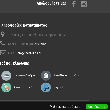
Aκολουθήστε μας
Πληροφορίες Καταστήματος
The Bikings, Γ.Παπανδρέου 33, Αργυρούπολη
Καλέστε μας τώρα:
2109935610
E-mail:
info@thebikings.gr
Τρόποι πληρωμής
Μάθετε περισσότερα
Αποδέχομαι