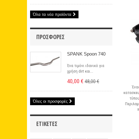
Όλα τα νέα προϊόντα
ΠΡΟΣΦΟΡΈΣ
SPANK Spoon 740
Ένα τιμόνι ιδανικό για
χρήση dirt και...
40,00 €
48,00 €
Ένα
κατασκευ
τύπου
Όλες οι προσφορές
Περιλαμ
ΕΤΙΚΈΤΕΣ