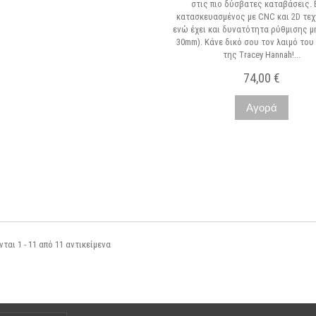
στις πιο δύσβατες καταβάσεις. 
κατασκευασμένος με CNC και 2D τεχ
ϊόν διαθέσιμο με διαφορετικές
ενώ έχει και δυνατότητα ρύθμισης μ
επιλογές
30mm). Κάνε δικό σου τον λαιμό του 
της Tracey Hannah!...
74,00 €
Αγορά
Μη διαθέσιμο
ται 1 - 11 από 11 αντικείμενα