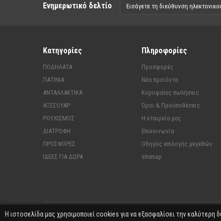
Ενημερωτικό δελτίο
Κατηγορίες
Πληροφορίες
ΠΟΔΗΛΑΤΑ
Προσφορές
ΠΑΤΙΝΙΑ
Νέα προϊόντα
ΑΝΤΑΛΛΑΚΤΙΚΑ
Κορυφαίες πωλήσεις
ΑΞΕΣΟΥΑΡ
Όροι & Προϋποθέσεις
ΡΟΥΧΙΣΜΟΣ
Η εταιρεία μας
ΔΙΑΤΡΟΦΗ
Επικοινωνία
ΠΡΟΣΦΟΡΕΣ
Οδηγός επιλογής μεγεθών
ΙΔΕΕΣ ΓΙΑ ΔΩΡΑ
sitemap
© 2016 the Bikings | developed by
i DESIGN
Η ιστοσελίδα μας χρησιμοποιεί cookies για να εξασφαλίσει την καλύτερη δ