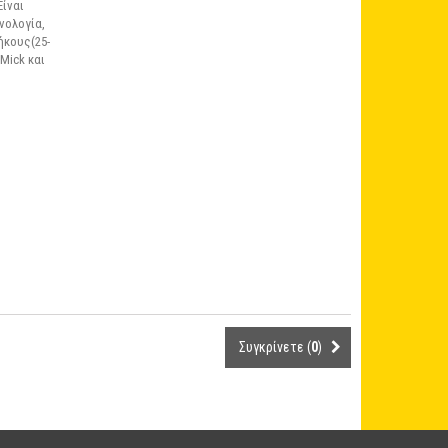
Είναι
νολογία,
ήκους(25-
Mick και
Συγκρίνετε (
0
)