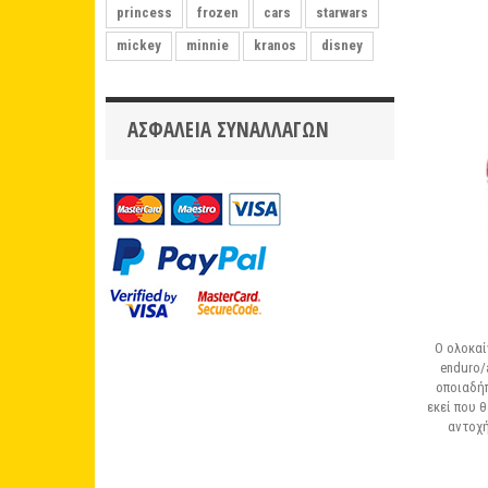
princess
frozen
cars
starwars
mickey
minnie
kranos
disney
ΑΣΦΆΛΕΙΑ ΣΥΝΑΛΛΑΓΏΝ
Ο ολοκαί
enduro/a
οποιαδή
εκεί που 
αντοχή