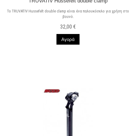
TRUVATIV Hussefelt double clamp
Το TRUVATIV Hussefelt double clamp είναι ένα παλουκόσελο για χρήση στο
βουνό.
32,00 €
Αγορά
Σε Απόθεμα