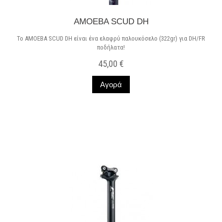
AMOEBA SCUD DH
Το AMOEBA SCUD DH είναι ένα ελαφρύ παλουκόσελο (322gr) για DH/FR
ποδήλατα!
45,00 €
Αγορά
Σε Απόθεμα