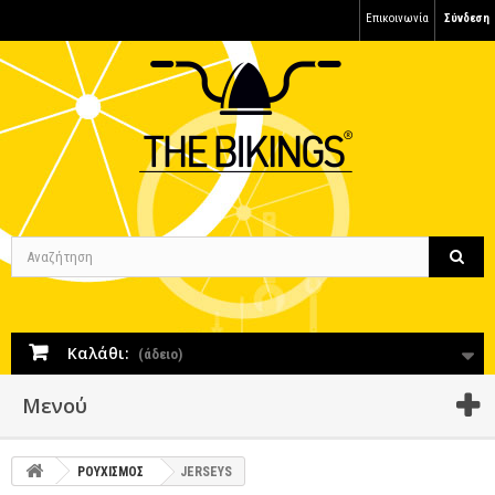
Επικοινωνία
Σύνδεση
Καλάθι:
(άδειο)
Μενού
ΡΟΥΧΙΣΜΟΣ
JERSEYS