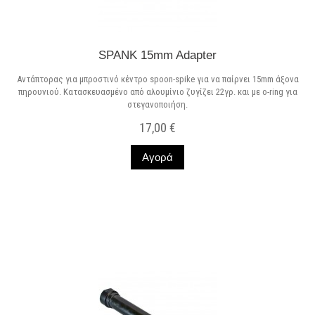
SPANK 15mm Adapter
Αντάπτορας για μπροστινό κέντρο spoon-spike για να παίρνει 15mm άξονα
πηρουνιού. Κατασκευασμένο από αλουμίνιο ζυγίζει 22γρ. και με o-ring για
στεγανοποιήση.
17,00 €
Αγορά
Σε Απόθεμα