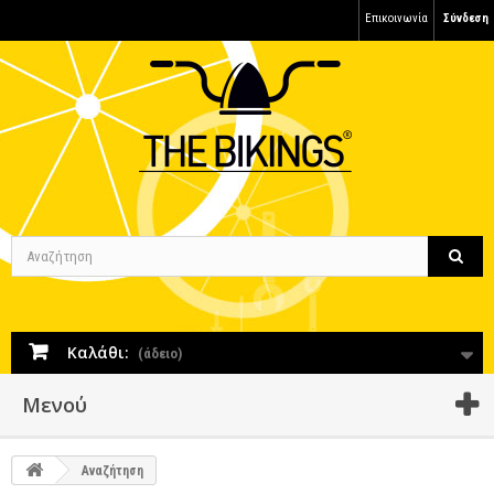
Επικοινωνία
Σύνδεση
Καλάθι:
(άδειο)
Μενού
Αναζήτηση