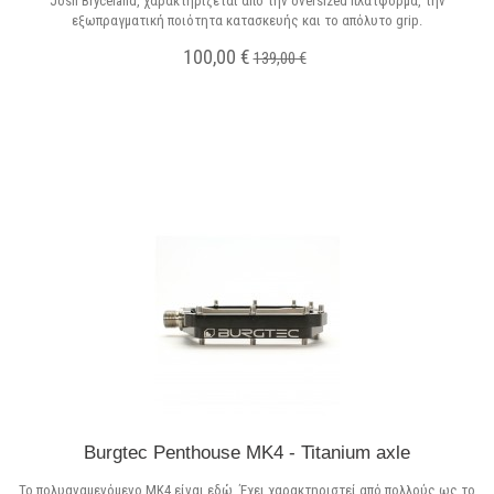
Josh Bryceland, χαρακτηρίζεται από την oversized πλατφόρμα, την
εξωπραγματική ποιότητα κατασκευής και το απόλυτο grip.
100,00 €
139,00 €
Σε Απόθεμα
Burgtec Penthouse MK4 - Titanium axle
Το πολυαναμενόμενο MK4 είναι εδώ. Έχει χαρακτηριστεί από πολλούς ως το