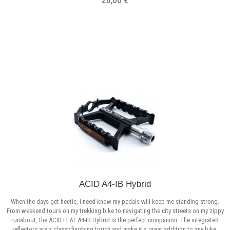
Σε Απόθεμα
ACID A4-IB Hybrid
When the days get hectic, I need know my pedals will keep me standing strong.
From weekend tours on my trekking bike to navigating the city streets on my zippy
runabout, the ACID FLAT A4-IB Hybrid is the perfect companion. The integrated
reflectors are a classy finishing touch and make it a great addition to any bike.