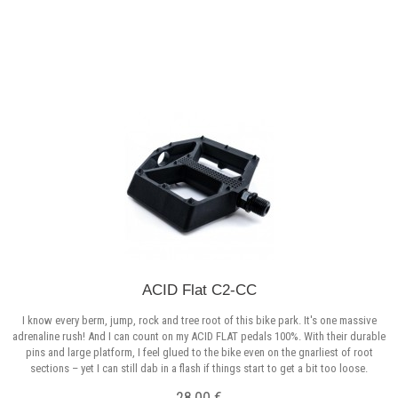
Σε Απόθεμα
ACID Flat C2-CC
I know every berm, jump, rock and tree root of this bike park. It's one massive
adrenaline rush! And I can count on my ACID FLAT pedals 100%. With their durable
pins and large platform, I feel glued to the bike even on the gnarliest of root
sections – yet I can still dab in a flash if things start to get a bit too loose.
28,00 €