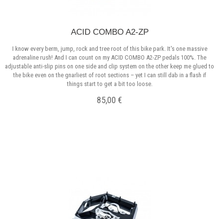
ACID COMBO A2-ZP
I know every berm, jump, rock and tree root of this bike park. It's one massive
adrenaline rush! And I can count on my ACID COMBO A2-ZP pedals 100%. The
adjustable anti-slip pins on one side and clip system on the other keep me glued to
the bike even on the gnarliest of root sections – yet I can still dab in a flash if
things start to get a bit too loose.
85,00 €
Σε Απόθεμα