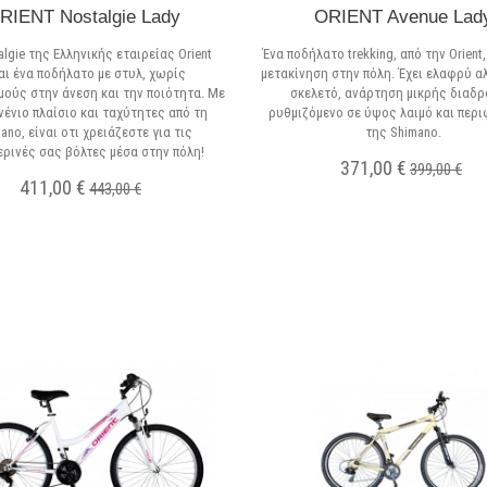
RIENT Nostalgie Lady
ORIENT Avenue Lad
algie της Ελληνικής εταιρείας Orient
Ένα ποδήλατο trekking, από την Orient,
αι ένα ποδήλατο με στυλ, χωρίς
μετακίνηση στην πόλη. Έχει ελαφρύ α
ούς στην άνεση και την ποιότητα. Με
σκελετό, ανάρτηση μικρής διαδρ
νένιο πλαίσιο και ταχύτητες από τη
ρυθμιζόμενο σε ύψος λαιμό και περ
ano, είναι οτι χρειάζεστε για τις
της Shimano.
ρινές σας βόλτες μέσα στην πόλη!
371,00 €
399,00 €
411,00 €
443,00 €
Σε Απόθεμα
Σε Απόθεμα