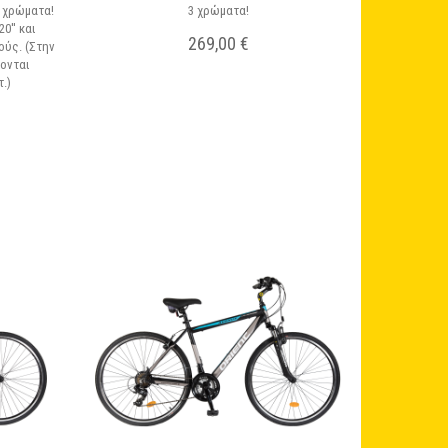
ά χρώματα!
3 χρώματα!
0'' και
269,00 €
ούς. (Στην
νονται
τ.)
Σε Απόθεμα