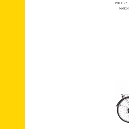
και είνα
δισκό