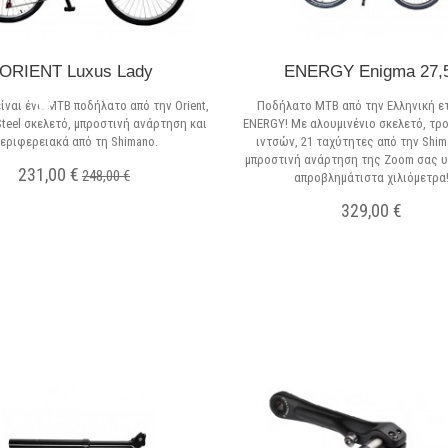
ORIENT Luxus Lady
ENERGY Enigma 27,5
είναι ένα MTB ποδήλατο από την Orient,
Ποδήλατο MTB από την Ελληνική ε
 Steel σκελετό, μπροστινή ανάρτηση και
ENERGY! Με αλουμινένιο σκελετό, τρο
περιφερειακά από τη Shimano.
ιντσών, 21 ταχύτητες από την Shim
μπροστινή ανάρτηση της Zoom σας 
231,00 €
248,00 €
απροβλημάτιστα χιλιόμετρα
329,00 €
Σε Απόθεμα
Σε Απόθεμα