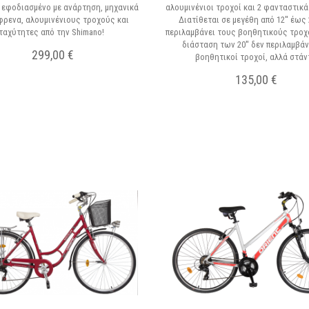
ι εφοδιασμένο με ανάρτηση, μηχανικά
αλουμινένιοι τροχοί και 2 φανταστικ
φρενα, αλουμινένιους τροχούς και
Διατίθεται σε μεγέθη από 12'' έως 2
ταχύτητες από την Shimano!
περιλαμβάνει τους βοηθητικούς τροχ
διάσταση των 20'' δεν περιλαμβά
299,00 €
βοηθητικοί τροχοί, αλλά στάν
135,00 €
Σε Απόθεμα
Σε Απόθεμα