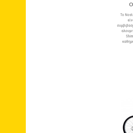
O
Το Nost
είν
συμβιβασμ
αλουμι
Shim
καθημε