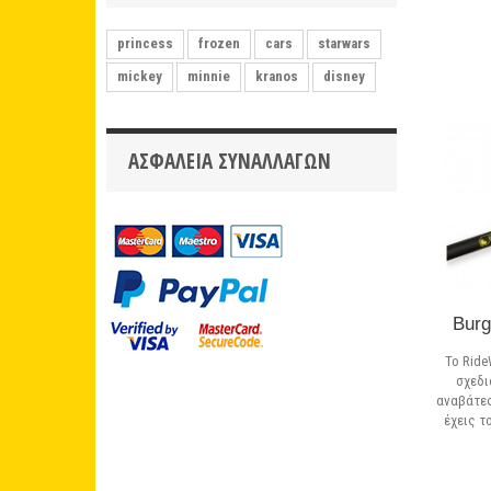
princess
frozen
cars
starwars
mickey
minnie
kranos
disney
ΑΣΦΆΛΕΙΑ ΣΥΝΑΛΛΑΓΏΝ
Burg
Το Ride
σχεδι
αναβάτες
έχεις τ