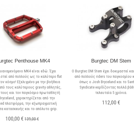
urgtec Penthouse MK4
Burgtec DM Stem
λυαναμενόμενο MK4 είναι εδώ. Έχει
Ο Burgtec DM Stem έχει δοκιμαστεί και
στεί από πολλούς ως το καλύτερο flat
από πολλούς riders του παγκοσμίου 
τον κόσμο! Εξελιγμένο με την βοήθεια
όπως ο Josh Bryceland και το San
από τους καλύτερους gravity αθλητές,
Syndicate κερδίζοντας πολλά βάθ
 τους και τον παγκόσμιο πρωταθλητή
τελευταία 5 χρόνια.
Bryceland, χαρακτηρίζεται από την
112,00 €
zed πλατφόρμα, την εξωπραγματική
τα κατασκευής και το απόλυτο grip.
Σε Απόθεμα
100,00 €
139,00 €
Σε Απόθεμα