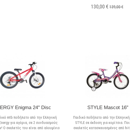
130,00 €
139,00 €
Σε Απόθεμα
Σε Απόθεμα
ERGY Enigma 24" Disc
STYLE Mascot 16''
δικό mtb ποδήλατο από την Ελληνική
Παιδικό ποδήλατο από την Ελληνική
Energy για αγόρια, σε 2 συνδυασμούς
STYLE σε έκδοση για κορίτσια. Πο
 Ο σκελετός του είναι από αλουμίνιο
σκελετός κατασκευασμένος από hi-te