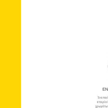
EN
Ένα παι
εταιρία 
χρωμάτων!