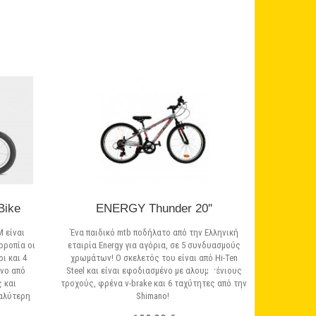
Bike
ENERGY Thunder 20''
 είναι
Ένα παιδικό mtb ποδήλατο από την Ελληνική
ρροπία οι
εταιρία Energy για αγόρια, σε 5 συνδυασμούς
ρι και 4
χρωμάτων! Ο σκελετός του είναι από Hi-Ten
νο από
Steel και είναι εφοδιασμένο με αλουμινένιους
 και
τροχούς, φρένα v-brake και 6 ταχύτητες από την
καλύτερη
Shimano!
!