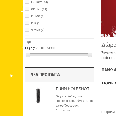
ENERGY
(14)
ORIENT
(11)
PRIMO
(1)
RFR
(2)
SPANK
(2)
STYLE
(2)
Τιμή
Δώρα
ZOOM
(2)
Εύρος:
71,00€ - 549,00€
Συγκεντρ
διαδικασί
ΠΑΝΩ 
ΝΈΑ ΠΡΟΪΌΝΤΑ
Ταξινόμι
FUNN HOLESHOT
Οι χειρολαβές Funn
Holeshot απευθύνονται σε
αγωνιζόμενους:
διαθέτουν...
Προβάλλον