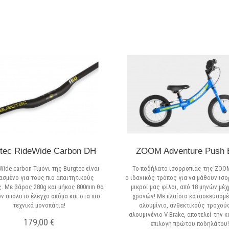
tec RideWide Carbon DH
ZOOM Adventure Push 
Wide carbon Τιμόνι της Burgtec είναι
Το ποδήλατο ισορροπίας της ZOOM
ασμένο για τους πιο απαιτητικούς
o ιδανικός τρόπος για να μάθουν ισο
. Με βάρος 280g και μήκος 800mm θα
μικροί μας φίλοι, από 18 μηνών μέχ
ον απόλυτο έλεγχο ακόμα και στα πιο
χρονών! Με πλαίσιο κατασκευασμέ
τεχνικά μονοπάτια!
αλουμίνιο, ανθεκτικούς τροχούς
αλουμινένιο V-Brake, αποτελεί την 
179,00 €
επιλογή πρώτου ποδηλάτου