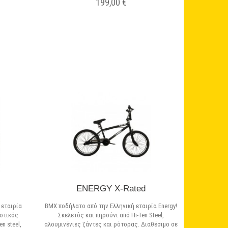
199,00 €
Σε Απόθεμα
ENERGY X-Rated
 εταιρία
BMX ποδήλατο από την Ελληνική εταιρία Energy!
ιοτικός
Σκελετός και πηρούνι από Hi-Ten Steel,
n steel,
αλουμινένιες ζάντες και ρότορας. Διαθέσιμο σε