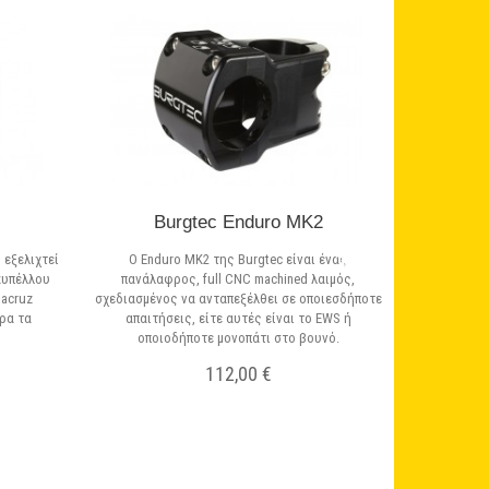
Burgtec Enduro MK2
 εξελιχτεί
Ο Enduro MK2 της Burgtec είναι ένας
κυπέλλου
πανάλαφρος, full CNC machined λαιμός,
tacruz
σχεδιασμένος να ανταπεξέλθει σε οποιεσδήποτε
ρα τα
απαιτήσεις, είτε αυτές είναι το EWS ή
οποιοδήποτε μονοπάτι στο βουνό.
112,00 €
Σε Απόθεμα