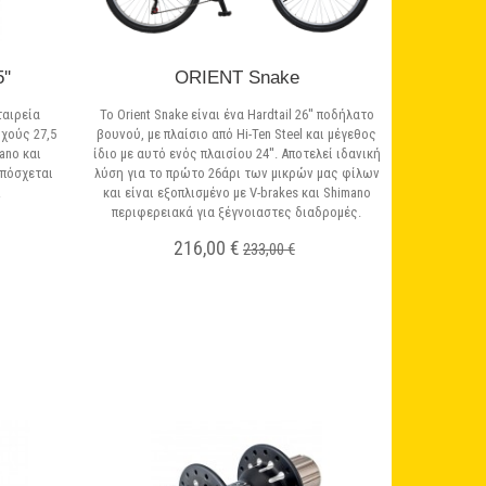
''
ORIENT Snake
ταιρεία
Το Orient Snake είναι ένα Hardtail 26'' ποδήλατο
χούς 27,5
βουνού, με πλαίσιο από Hi-Ten Steel και μέγεθος
ano και
ίδιο με αυτό ενός πλαισίου 24''. Αποτελεί ιδανική
υπόσχεται
λύση για το πρώτο 26άρι των μικρών μας φίλων
!
και είναι εξοπλισμένο με V-brakes και Shimano
περιφερειακά για ξέγνοιαστες διαδρομές.
216,00 €
233,00 €
Σε Απόθεμα