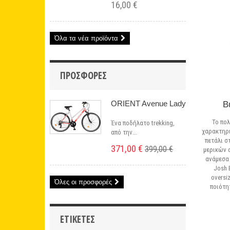
16,00 €
Όλα τα νέα προϊόντα
ΠΡΟΣΦΟΡΈΣ
ORIENT Avenue Lady
B
Το πο
Ένα ποδήλατο trekking,
χαρακτηρι
από την...
πετάλι σ
371,00 €
399,00 €
μερικών 
ανάμεσα
Josh 
oversi
Όλες οι προσφορές
ποιότη
ΕΤΙΚΈΤΕΣ