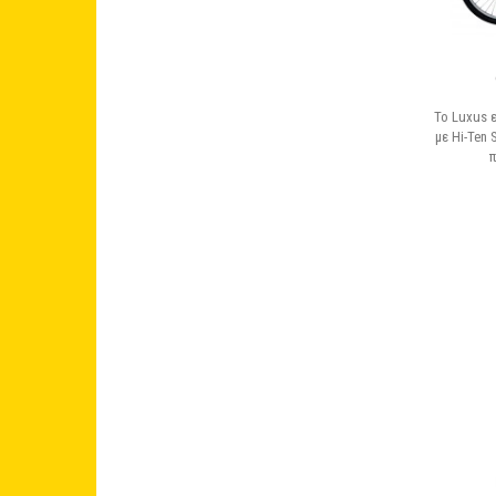
Το Luxus 
με Hi-Ten