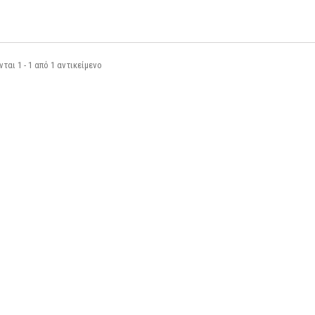
αι 1 - 1 από 1 αντικείμενο