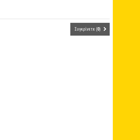
Συγκρίνετε (
0
)