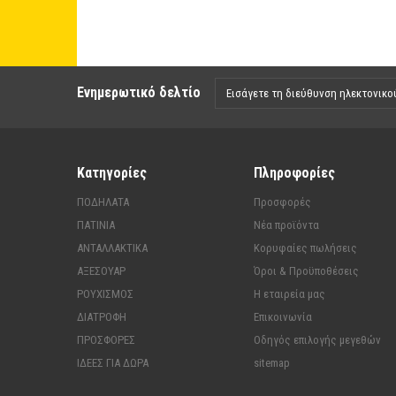
Ενημερωτικό δελτίο
Κατηγορίες
Πληροφορίες
ΠΟΔΗΛΑΤΑ
Προσφορές
ΠΑΤΙΝΙΑ
Νέα προϊόντα
ΑΝΤΑΛΛΑΚΤΙΚΑ
Κορυφαίες πωλήσεις
ΑΞΕΣΟΥΑΡ
Όροι & Προϋποθέσεις
ΡΟΥΧΙΣΜΟΣ
Η εταιρεία μας
ΔΙΑΤΡΟΦΗ
Επικοινωνία
ΠΡΟΣΦΟΡΕΣ
Οδηγός επιλογής μεγεθών
ΙΔΕΕΣ ΓΙΑ ΔΩΡΑ
sitemap