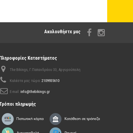
Aκολουθήστε μας
Πληροφορίες Καταστήματος
The Bikings, Γ.Παπανδρέου 33, Αργυρούπολη
Καλέστε μας τώρα:
2109935610
E-mail:
info@thebikings.gr
Τρόποι πληρωμής