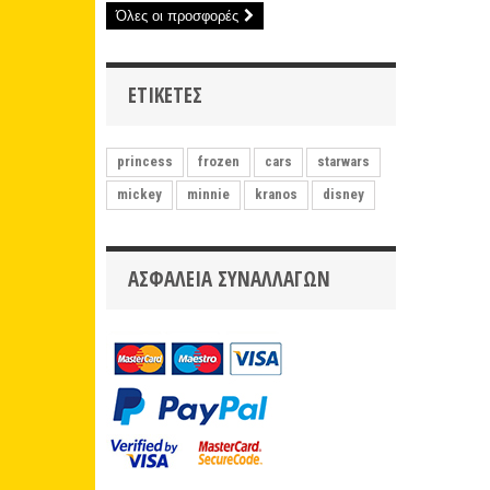
Όλες οι προσφορές
ΕΤΙΚΈΤΕΣ
princess
frozen
cars
starwars
mickey
minnie
kranos
disney
ΑΣΦΆΛΕΙΑ ΣΥΝΑΛΛΑΓΏΝ