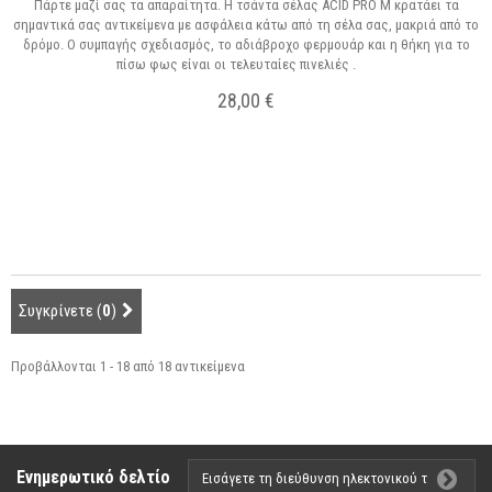
Πάρτε μαζί σας τα απαραίτητα. Η τσάντα σέλας ACID PRO M κρατάει τα
σημαντικά σας αντικείμενα με ασφάλεια κάτω από τη σέλα σας, μακριά από το
δρόμο. Ο συμπαγής σχεδιασμός, το αδιάβροχο φερμουάρ και η θήκη για το
πίσω φως είναι οι τελευταίες πινελιές .
28,00 €
Σε Απόθεμα
Συγκρίνετε (
0
)
Προβάλλονται 1 - 18 από 18 αντικείμενα
Ενημερωτικό δελτίο