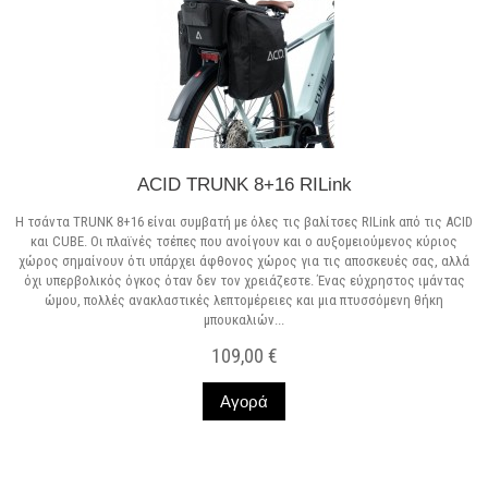
ACID TRUNK 8+16 RILink
Η τσάντα TRUNK 8+16 είναι συμβατή με όλες τις βαλίτσες RILink από τις ACID
και CUBE. Οι πλαϊνές τσέπες που ανοίγουν και ο αυξομειούμενος κύριος
χώρος σημαίνουν ότι υπάρχει άφθονος χώρος για τις αποσκευές σας, αλλά
όχι υπερβολικός όγκος όταν δεν τον χρειάζεστε. Ένας εύχρηστος ιμάντας
ώμου, πολλές ανακλαστικές λεπτομέρειες και μια πτυσσόμενη θήκη
μπουκαλιών...
109,00 €
Αγορά
Σε Απόθεμα