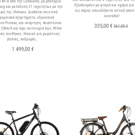
 MTB από την Lombardo, με μπαταρία
Εξοπλισμένο με φτερά και σχάρα για
ng και μετάδοση 21 ταχυτήτων με την
εις πέρας οποιαδήποτε αστική αποσ
φή της Shimano. Διαθέτει ποιοτικά
ανατεθεί!
φερειακά εξαρτήματα, υδραυλικά
να Promax, και ανάρτηση. Αναπτύσσει
335,00 €
361,00 €
 25km/h και έχει αυτονομία έως 90 km
κές συνθήκες. Ιδανικό για χωμάτινες
βόλτες, εκδρομές...
Σε Απόθεμα
1 499,00 €
Σε Απόθεμα