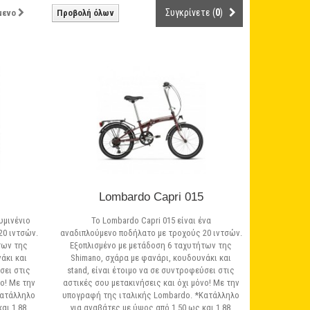
Συγκρίνετε (
0
)
μενο
Προβολή όλων
Lombardo Capri 015
υμινένιο
Το Lombardo Capri 015 είναι ένα
20 ιντσών.
αναδιπλούμενο ποδήλατο με τροχούς 20 ιντσών.
των της
Εξοπλισμένο με μετάδοση 6 ταχυτήτων της
άκι και
Shimano, σχάρα με φανάρι, κουδουνάκι και
σει στις
stand, είναι έτοιμο να σε συντροφεύσει στις
ο! Με την
αστικές σου μετακινήσεις και όχι μόνο! Με την
Κατάλληλο
υπογραφή της ιταλικής Lombardo. *Κατάλληλο
αι 1,88.
για αναβάτες με ύψος από 1,50 ως και 1,88.