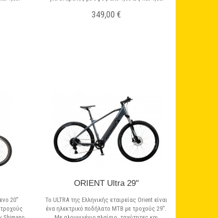
349,00 €
Σε Απόθεμα
ORIENT Ultra 29''
ενο 20''
Το ULTRA της Ελληνικής εταιρείας Orient είναι
, τροχούς
ένα ηλεκτρικό ποδήλατο MTB με τροχούς 29''.
ν Shimano.
Με αλουμινένιο πλαίσιο, ταχύτητες και