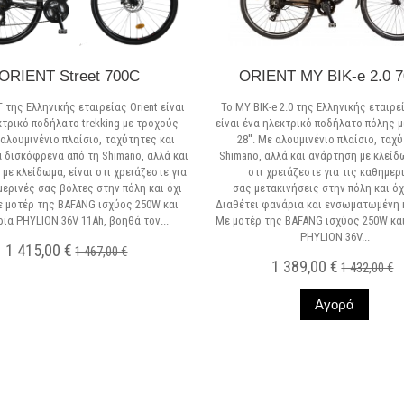
ORIENT Street 700C
ORIENT MY BIK-e 2.0 
 της Ελληνικής εταιρείας Orient είναι
Το MY BIK-e 2.0 της Ελληνικής εταιρε
κτρικό ποδήλατο trekking με τροχούς
είναι ένα ηλεκτρικό ποδήλατο πόλης 
ε αλουμινένιο πλαίσιο, ταχύτητες και
28''. Με αλουμινένιο πλαίσιο, ταχ
 δισκόφρενα από τη Shimano, αλλά και
Shimano, αλλά και ανάρτηση με κλείδ
με κλείδωμα, είναι οτι χρειάζεστε για
οτι χρειάζεστε για τις καθημερ
μερινές σας βόλτες στην πόλη και όχι
σας μετακινήσεις στην πόλη και όχ
ε μοτέρ της BAFANG ισχύος 250W και
Διαθέτει φανάρια και ενσωματωμένη 
ία PHYLION 36V 11Ah, βοηθά τον...
Με μοτέρ της BAFANG ισχύος 250W κα
PHYLION 36V...
1 415,00 €
1 467,00 €
1 389,00 €
1 432,00 €
Σε Απόθεμα
Αγορά
Σε Απόθεμα