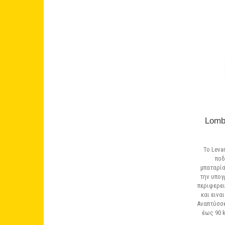
Lomb
Το Leva
ποδ
μπαταρία
την υπογ
περιφερει
και εινα
Αναπτύσσε
έως 90 k