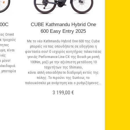
700C
CUBE Kathmandu Hybrid One
600 Easy Entry 2025
ίας Orient
με τροχούς
Με το νέο Kathmandu Hybrid One 600 της Cube
ύτητες
μπορείς να πας οπουδήποτε σε οδηγήσει η
ωμα, είναι
φαντασία σου! Ο ισχυρός κινητήρας τελευταίας
ινές
γενιάς Performance Line CX της Bosch με ροπή
ι μόνο!
100Nm, μαζί με την αξιόπιστη μετάδοση 10
κλειδαριά.
ταχυτήτων της Shimano,
ι μπαταρία
κάνει απλή οποιαδήποτε διαδρομή εντός της
πόλης. Το πιρούνι της Suntour, το
παλουκόσελο με ανάρτηση και ο ρυθμιζόμενος...
3 199,00 €
Σε Απόθεμα