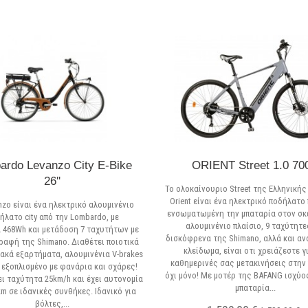
ardo Levanzo City E-Bike
ORIENT Street 1.0 70
26''
Το ολοκαίνουριο Street της Ελληνικής
Orient είναι ένα ηλεκτρικό ποδήλατο
nzo είναι ένα ηλεκτρικό αλουμινένιο
ενσωματωμένη την μπαταρία στον σκ
ήλατο city από την Lombardo, με
αλουμινένιο πλαίσιο, 9 ταχύτητε
 468Wh και μετάδοση 7 ταχυτήτων με
δισκόφρενα της Shimano, αλλά και α
ραφή της Shimano. Διαθέτει ποιοτικά
κλείδωμα, είναι οτι χρειάζεστε γ
ακά εξαρτήματα, αλουμινένια V-brakes
καθημερινές σας μετακινήσεις στην 
ι εξοπλισμένο με φανάρια και σχάρες!
όχι μόνο! Με μοτέρ της BAFANG ισχύο
ι ταχύτητα 25km/h και έχει αυτονομία
μπαταρία...
m σε ιδανικές συνθήκες. Ιδανικό για
βόλτες,...