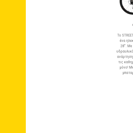
Το STREET
ένα ηλε
28''. Μ
υδραυλικά
ανάρτηση 
τις καθη
μόνο! Μ
μπαταρ