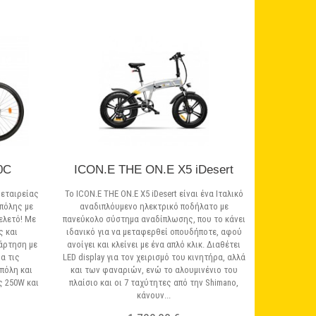
0C
ICON.E THE ON.E X5 iDesert
 εταιρείας
Το ICON.E THE ON.E X5 iDesert είναι ένα Ιταλικό
 πόλης με
αναδιπλόυμενο ηλεκτρικό ποδήλατο με
ελετό! Με
πανεύκολο σύστημα αναδίπλωσης, που το κάνει
ς και
ιδανικό για να μεταφερθεί οπουδήποτε, αφού
νάρτηση με
ανοίγει και κλείνει με ένα απλό κλικ. Διαθέτει
ια τις
LED display για τον χειρισμό του κινητήρα, αλλά
πόλη και
και των φαναριών, ενώ το αλουμινένιο του
ς 250W και
πλαίσιο και οι 7 ταχύτητες από την Shimano,
κάνουν...