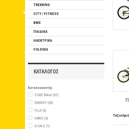
TREKKING
CITY / FITNESS
BMX
ΠΑΙΔΙΚΑ
ΗΛΕΚΤΡΙΚΑ
FOLDING
ΚΑΤΆΛΟΓΟΣ
Κατασκευαστής
CUBE Bikes
(61)
Π
ENERGY
(43)
FUJI
(3)
Ταξινόμι
HARO
(5)
ICON.E
(1)