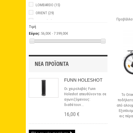
LOMBARDO
(15)
ORIENT
(29)
Προβάλλον
STYLE
(21)
Τιμή
ULTRA
(3)
Εύρος:
56,00€ - 7 399,00€
ZOOM
(2)
ΝΈΑ ΠΡΟΪΌΝΤΑ
FUNN HOLESHOT
Οι χειρολαβές Funn
Holeshot απευθύνονται σε
Το Orie
αγωνιζόμενους:
ποδήλατο,
διαθέτουν...
από αλουμ
Εξοπλισμ
16,00 €
εις πέρ