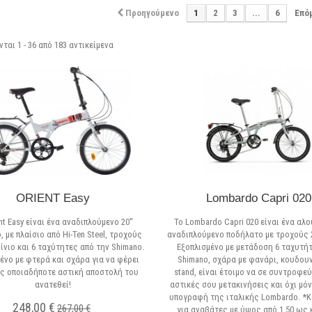
Προηγούμενο
1
2
3
...
6
Επό
ται 1 - 36 από 183 αντικείμενα
ORIENT Easy
Lombardo Capri 020
nt Easy είναι ένα αναδιπλούμενο 20''
Το Lombardo Capri 020 είναι ένα αλο
 με πλαίσιο από Hi-Ten Steel, τροχούς
αναδιπλούμενο ποδήλατο με τροχούς 
ίνιο και 6 ταχύτητες από την Shimano.
Εξοπλισμένο με μετάδοση 6 ταχυτή
ένο με φτερά και σχάρα για να φέρει
Shimano, σχάρα με φανάρι, κουδουν
ας οποιαδήποτε αστική αποστολή του
stand, είναι έτοιμο να σε συντροφεύ
ανατεθεί!
αστικές σου μετακινήσεις και όχι μόν
υπογραφή της ιταλικής Lombardo. *
248,00 €
267,00 €
για αναβάτες με ύψος από 1,50 ως κ