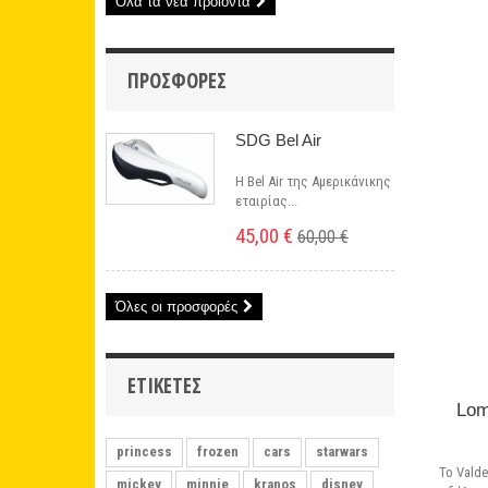
Όλα τα νέα προϊόντα
ΠΡΟΣΦΟΡΈΣ
SDG Bel Air
Η Bel Air της Αμερικάνικης
εταιρίας...
45,00 €
60,00 €
Όλες οι προσφορές
ΕΤΙΚΈΤΕΣ
Lom
princess
frozen
cars
starwars
Το Valde
mickey
minnie
kranos
disney