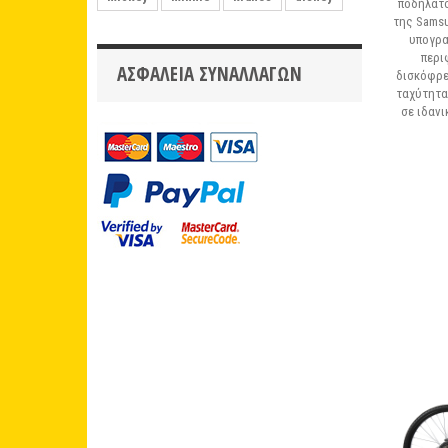
ποδήλατο
της Samsu
υπογρα
περι
ΑΣΦΆΛΕΙΑ ΣΥΝΑΛΛΑΓΏΝ
δισκόφρε
ταχύτητα
σε ιδανι