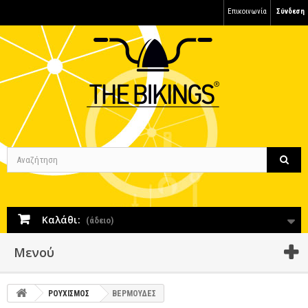
Επικοινωνία
Σύνδεση
Καλάθι:
(άδειο)
Μενού
ΡΟΥΧΙΣΜΟΣ
ΒΕΡΜΟΥΔΕΣ