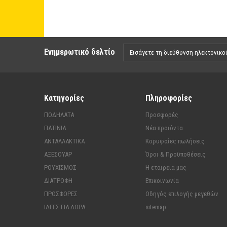
Ενημερωτικό δελτίο
Κατηγορίες
Πληροφορίες
ΠΟΔΗΛΑΤΑ
Προσφορές
ΠΑΤΙΝΙΑ
Νέα προϊόντα
ΑΝΤΑΛΛΑΚΤΙΚΑ
Κορυφαίες πωλήσεις
ΑΞΕΣΟΥΑΡ
Όροι & Προϋποθέσεις
ΡΟΥΧΙΣΜΟΣ
Η εταιρεία μας
ΔΙΑΤΡΟΦΗ
Επικοινωνία
ΠΡΟΣΦΟΡΕΣ
Οδηγός επιλογής μεγεθών
ΙΔΕΕΣ ΓΙΑ ΔΩΡΑ
sitemap