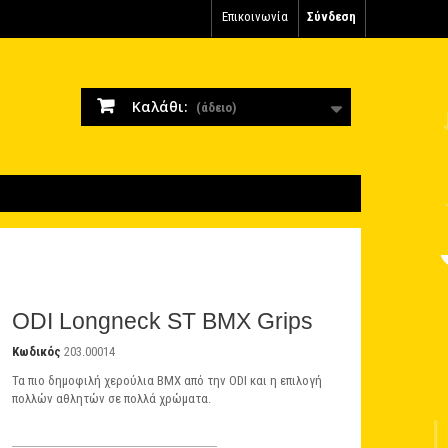
Επικοινωνία
Σύνδεση
Καλάθι:
(άδειο)
ODI Longneck ST BMX Grips
Κωδικός
203.00014
Τα πιο δημοφιλή χερούλια BMX από την ODI και η επιλογή
πολλών αθλητών σε πολλά χρώματα.