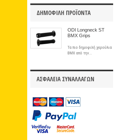
ΔΗΜΟΦΙΛΉ ΠΡΟΪΌΝΤΑ
ODI Longneck ST
BMX Grips
Τα πιο δημοφιλή χερούλια
BMX από την...
ΑΣΦΆΛΕΙΑ ΣΥΝΑΛΛΑΓΏΝ