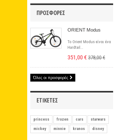
ΠΡΟΣΦΟΡΈΣ
ORIENT Modus
Το Orient Modus είναι ένα
Hardtail...
351,00 €
378,00 €
Όλες οι προσφορές
ΕΤΙΚΈΤΕΣ
princess
frozen
cars
starwars
mickey
minnie
kranos
disney