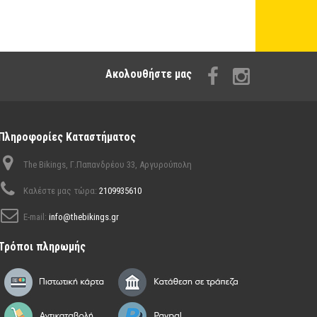
Aκολουθήστε μας
Πληροφορίες Καταστήματος
The Bikings, Γ.Παπανδρέου 33, Αργυρούπολη
Καλέστε μας τώρα:
2109935610
E-mail:
info@thebikings.gr
Τρόποι πληρωμής