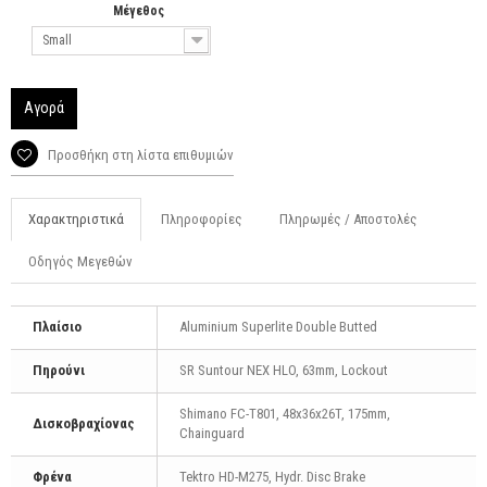
Μέγεθος
Small
Αγορά
Προσθήκη στη λίστα επιθυμιών
Χαρακτηριστικά
Πληροφορίες
Πληρωμές / Αποστολές
Οδηγός Μεγεθών
Πλαίσιο
Aluminium Superlite Double Butted
Πηρούνι
SR Suntour NEX HLO, 63mm, Lockout
Shimano FC-T801, 48x36x26T, 175mm,
Δισκοβραχίονας
Chainguard
Φρένα
Tektro HD-M275, Hydr. Disc Brake