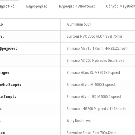
ηριστικά
Πληροφορίες
Πληρωμές / Αποστολές
Οδηγός Μεγεθών
ιο
Aluminium 6061
νι
Suntour NVX 700c HLO travel 75mm
βραχίονας
Shimano M371 / 175mm, 44x32x22 teeth
Shimano MT200 Hydraulic Disc Brake
στήρια
Shimano Altus SL-M370 3x9-speed
σθιο Σασμάν
Shimano Alivio M-4000 3 speed
ιο Σασμάν
Shimano Alivio - RD-M4000 9-speed
α
Shimano - HG200 9-speed / 11-34 teeth
ί
Alloy Doublewall
ικά
Schwalbe Smart Sam 700x42mm