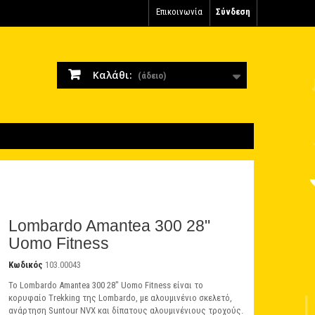
Επικοινωνία
Σύνδεση
Καλάθι:
(άδειο)
Lombardo Amantea 300 28"
Uomo Fitness
Κωδικός
103.00043
Το Lombardo Amantea 300 28" Uomo Fitness είναι το
κορυφαίο Trekking της Lombardo, με αλουμινένιο σκελετό,
ανάρτηση Suntour NVX και δίπατους αλουμινένιους τροχούς.