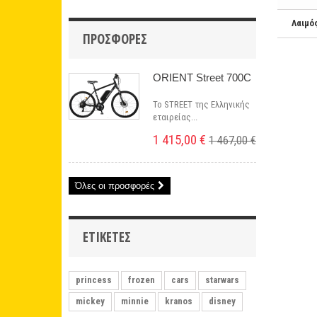
Λαιμό
ΠΡΟΣΦΟΡΈΣ
ORIENT Street 700C
Το STREET της Ελληνικής
εταιρείας...
1 415,00 €
1 467,00 €
Όλες οι προσφορές
ΕΤΙΚΈΤΕΣ
princess
frozen
cars
starwars
mickey
minnie
kranos
disney