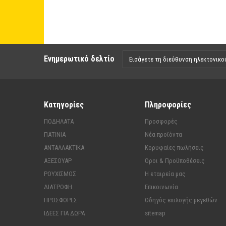
Ενημερωτικό δελτίο
Κατηγορίες
Πληροφορίες
ΠΟΔΗΛΑΤΑ
Προσφορές
ΠΑΤΙΝΙΑ
Νέα προϊόντα
ΑΝΤΑΛΛΑΚΤΙΚΑ
Κορυφαίες πωλήσεις
ΑΞΕΣΟΥΑΡ
Όροι & Προϋποθέσεις
ΡΟΥΧΙΣΜΟΣ
Η εταιρεία μας
ΔΙΑΤΡΟΦΗ
Επικοινωνία
ΠΡΟΣΦΟΡΕΣ
Οδηγός επιλογής μεγεθών
ΙΔΕΕΣ ΓΙΑ ΔΩΡΑ
sitemap