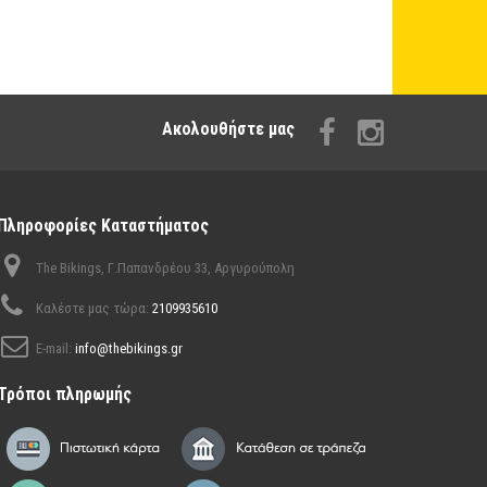
Aκολουθήστε μας
Πληροφορίες Καταστήματος
The Bikings, Γ.Παπανδρέου 33, Αργυρούπολη
Καλέστε μας τώρα:
2109935610
E-mail:
info@thebikings.gr
Τρόποι πληρωμής