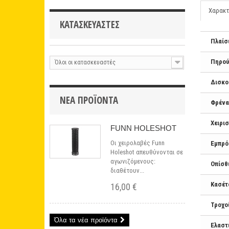
Χαρακτ
ΚΑΤΑΣΚΕΥΑΣΤΈΣ
Πλαίσ
Πηρού
Όλοι οι κατασκευαστές
Δισκο
ΝΈΑ ΠΡΟΪΌΝΤΑ
Φρένα
Χειρι
FUNN HOLESHOT
Οι χειρολαβές Funn
Εμπρό
Holeshot απευθύνονται σε
αγωνιζόμενους:
Οπίσθ
διαθέτουν...
Κασέτ
16,00 €
Τροχο
Όλα τα νέα προϊόντα
Ελαστ