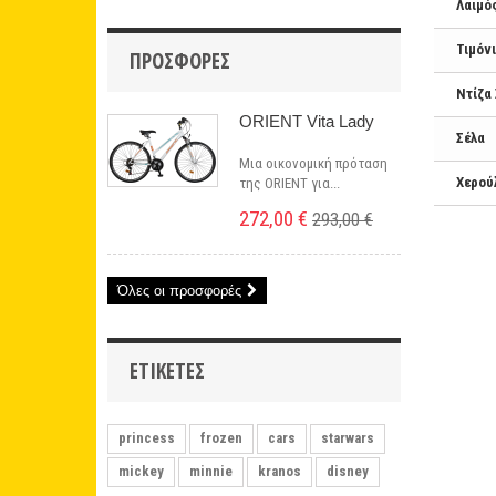
Λαιμό
Τιμόνι
ΠΡΟΣΦΟΡΈΣ
Ντίζα
ORIENT Vita Lady
Σέλα
Μια οικονομική πρόταση
Χερού
της ORIENT για...
272,00 €
293,00 €
Όλες οι προσφορές
ΕΤΙΚΈΤΕΣ
princess
frozen
cars
starwars
mickey
minnie
kranos
disney