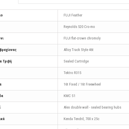
ιο
FUJI Feather
Reynolds 520 Cro-mo
νι
FUJI flat-crown chromoly
βραχίονας
Alloy Track Style 46t
α Τριβή
Sealed Cartridge
Tektro R315
α
16t Fixed / 16t Freewheel
δα
KMC S1
ί
Alex double wall - sealed bearing hubs
ικά
Kenda Tendril, 700 x 25c