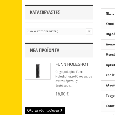
ΚΑΤΑΣΚΕΥΑΣΤΈΣ
Πλαίσ
Υλικό
Όλοι οι κατασκευαστές
Πηρού
Δισκο
ΝΈΑ ΠΡΟΪΌΝΤΑ
Μεσαί
FUNN HOLESHOT
Φρένα
Οι χειρολαβές Funn
Κασέτ
Holeshot απευθύνονται σε
αγωνιζόμενους:
Αλυσί
διαθέτουν...
16,00 €
Τροχο
Ελαστ
Όλα τα νέα προϊόντα