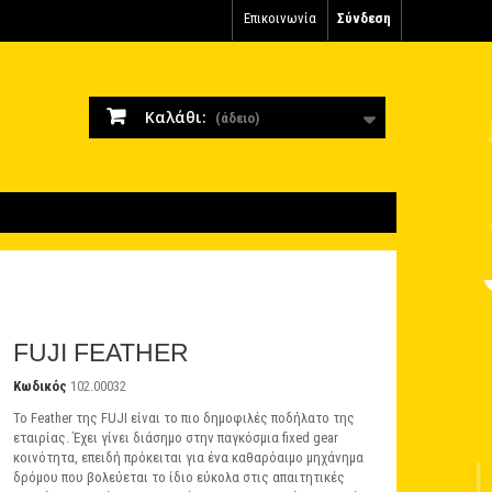
Επικοινωνία
Σύνδεση
Καλάθι:
(άδειο)
FUJI FEATHER
Κωδικός
102.00032
Το Feather της FUJI είναι το πιο δημοφιλές ποδήλατο της
εταιρίας. Έχει γίνει διάσημο στην παγκόσμια fixed gear
κοινότητα, επειδή πρόκειται για ένα καθαρόαιμο μηχάνημα
δρόμου που βολεύεται το ίδιο εύκολα στις απαιτητικές