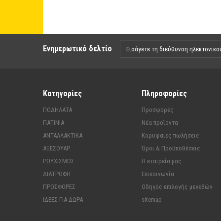
Ενημερωτικό δελτίο
Κατηγορίες
Πληροφορίες
ΠΟΔΗΛΑΤΑ
Προσφορές
ΠΑΤΙΝΙΑ
Νέα προϊόντα
ΑΝΤΑΛΛΑΚΤΙΚΑ
Κορυφαίες πωλήσεις
ΑΞΕΣΟΥΑΡ
Όροι & Προϋποθέσεις
ΡΟΥΧΙΣΜΟΣ
Η εταιρεία μας
ΔΙΑΤΡΟΦΗ
Επικοινωνία
ΠΡΟΣΦΟΡΕΣ
Οδηγός επιλογής μεγεθών
ΙΔΕΕΣ ΓΙΑ ΔΩΡΑ
sitemap