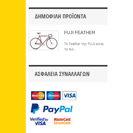
ΔΗΜΟΦΙΛΉ ΠΡΟΪΌΝΤΑ
FUJI FEATHER
Το Feather της FUJI είναι
το πιο...
ΑΣΦΆΛΕΙΑ ΣΥΝΑΛΛΑΓΏΝ