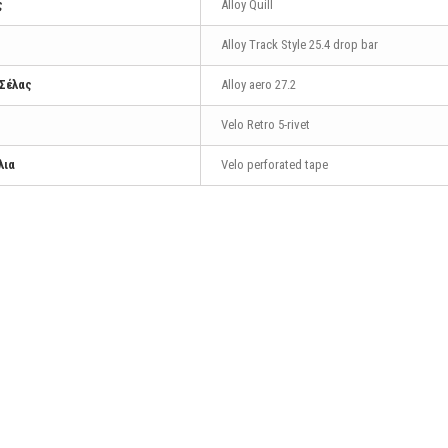
ς
Alloy Quill
Alloy Track Style 25.4 drop bar
 Σέλας
Alloy aero 27.2
Velo Retro 5-rivet
λια
Velo perforated tape