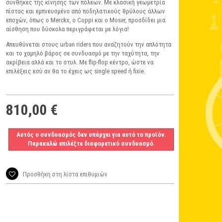
συνθήκες της κίνησης των πόλεων. Με κλασική γεωμετρία
πίστας και εμπνευσμένο από ποδηλατικούς θρύλους άλλων
εποχών, όπως ο Merckx, o Coppi και ο Moser, προσδίδει μια
αίσθηση που δύσκολα περιγράφεται με λόγια!
Απευθύνεται στους urban riders που αναζητούν την απλότητα
και το χαμηλό βάρος σε συνδυασμό με την ταχύτητα, την
ακρίβεια αλλά και το στυλ. Με flip-flop κέντρο, ώστε να
επιλέξεις εσύ αν θα το έχεις ως single speed ή fixie.
810,00 €
Αυτός ο συνδυασμός δεν υπάρχει για αυτό το προϊόν.
Παρακαλώ επιλέξτε διαφορετικό συνδυασμό.
Προσθήκη στη λίστα επιθυμιών