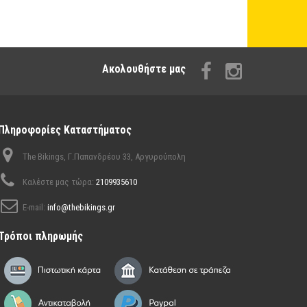
Aκολουθήστε μας
Πληροφορίες Καταστήματος
The Bikings, Γ.Παπανδρέου 33, Αργυρούπολη
Καλέστε μας τώρα:
2109935610
E-mail:
info@thebikings.gr
Τρόποι πληρωμής