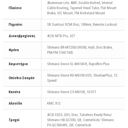
Aluminium Lite, AMF, Double Butted, Internal
Πλαίσιο
Cable Routing, Tapered Head Tube, Flat Mount
Brake, SIC Mount, FM Kickstand Mount
Πηρούνι
SR Suntour XCM Disc, 100mm, Remote Lockout
Δισκοβραχίονας
ACID MTB Pro, 32T
Shimano BR-MT200/UR300, Hydr, Disc Brake,
Φρένα
PM/FM (160/160)
Χειριστήρια
Shimano Deore SL-M6100-R, Rapidfire Plus
Shimano Deore RD-M6100-SGS, ShadowPlus, 12-
Οπίσθιο Σασμάν
Speed
Κασέτα
Shimano Deore CS-M6100, 10-51T
Αλυσίδα
KMC X12
ACID EX25, 32H, Disc, Tubeless Ready Rims/
Τροχοί
Shimano HB-QC300, QR, Centerlock/ Shimano
FH-QC500-MS, QR, Centerlock