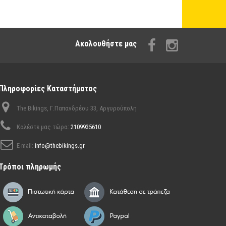
Aκολουθήστε μας
Πληροφορίες Καταστήματος
The Bikings, Γ.Παπανδρέου 33, Αργυρούπολη
Καλέστε μας τώρα:
2109935610
E-mail:
info@thebikings.gr
Τρόποι πληρωμής