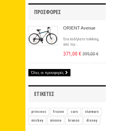
ΠΡΟΣΦΟΡΈΣ
ORIENT Avenue
Ένα ποδήλατο trekking,
από την...
371,00 €
399,00 €
Όλες οι προσφορές
ΕΤΙΚΈΤΕΣ
princess
frozen
cars
starwars
mickey
minnie
kranos
disney