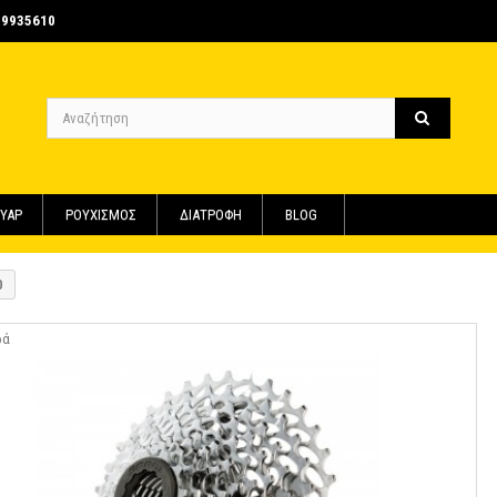
-9935610
ΥΑΡ
ΡΟΥΧΙΣΜΟΣ
ΔΙΑΤΡΟΦΗ
BLOG
0
ρά