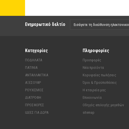
Ενημερωτικό δελτίο
Κατηγορίες
Πληροφορίες
ΠΟΔΗΛΑΤΑ
Προσφορές
ΠΑΤΙΝΙΑ
Νέα προϊόντα
ΑΝΤΑΛΛΑΚΤΙΚΑ
Κορυφαίες πωλήσεις
ΑΞΕΣΟΥΑΡ
Όροι & Προϋποθέσεις
ΡΟΥΧΙΣΜΟΣ
Η εταιρεία μας
ΔΙΑΤΡΟΦΗ
Επικοινωνία
ΠΡΟΣΦΟΡΕΣ
Οδηγός επιλογής μεγεθών
ΙΔΕΕΣ ΓΙΑ ΔΩΡΑ
sitemap