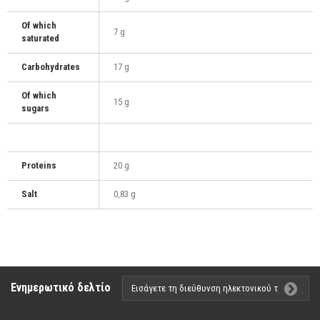
Of which
7 g
saturated
Carbohydrates
17 g
Of which
15 g
sugars
Proteins
20 g
Salt
0,83 g
Ενημερωτικό δελτίο