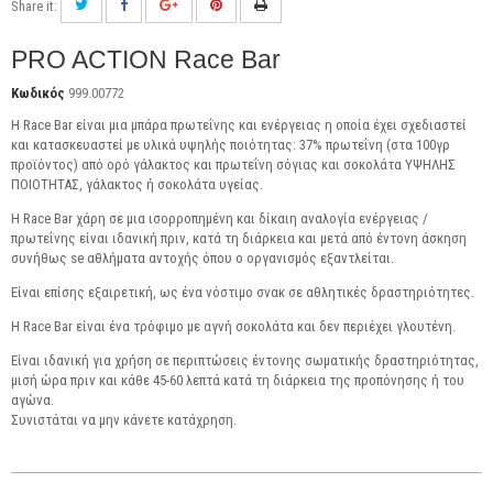
Share it:
PRO ACTION Race Bar
Κωδικός
999.00772
H Race Bar είναι μια μπάρα πρωτεΐνης και ενέργειας η οποία έχει σχεδιαστεί
και κατασκευαστεί με υλικά υψηλής ποιότητας: 37% πρωτεΐνη (στα 100γρ
προϊόντος) από ορό γάλακτος και πρωτεΐνη σόγιας και σοκολάτα ΥΨΗΛΗΣ
ΠΟΙΟΤΗΤΑΣ, γάλακτος ή σοκολάτα υγείας.
Η Race Bar χάρη σε μια ισορροπημένη και δίκαιη αναλογία ενέργειας /
πρωτεΐνης είναι ιδανική πριν, κατά τη διάρκεια και μετά από έντονη άσκηση
συνήθως se αθλήματα αντοχής όπου ο οργανισμός εξαντλείται.
Είναι επίσης εξαιρετική, ως ένα νόστιμο σνακ σε αθλητικές δραστηριότητες.
Η Race Bar είναι ένα τρόφιμο με αγνή σοκολάτα και δεν περιέχει γλουτένη.
Είναι ιδανική για χρήση σε περιπτώσεις έντονης σωματικής δραστηριότητας,
μισή ώρα πριν και κάθε 45-60 λεπτά κατά τη διάρκεια της προπόνησης ή του
αγώνα.
Συνιστάται να μην κάνετε κατάχρηση.