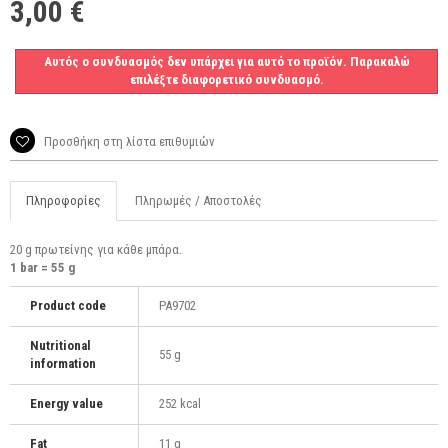
3,00 €
Αυτός ο συνδυασμός δεν υπάρχει για αυτό το προϊόν. Παρακαλώ
επιλέξτε διαφορετικό συνδυασμό.
Προσθήκη στη λίστα επιθυμιών
Πληροφορίες
Πληρωμές / Αποστολές
20 g πρωτείνης για κάθε μπάρα.
1 bar = 55 g
Product code
PA9702
Nutritional
55 g
information
Energy value
252 kcal
Fat
11 g