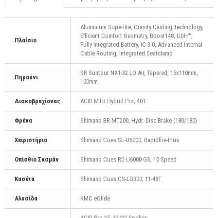
Aluminium Superlite, Gravity Casting Technology,
Efficient Comfort Geometry, Boost148, UDH™,
Πλαίσιο
Fully Integrated Battery, IC 3.0, Advanced Internal
Cable Routing, Integrated Seatclamp
SR Suntour NX1-32 LO Air, Tapered, 15x110mm,
Πηρούνι
100mm
Δισκοβραχίονας
ACID MTB Hybrid Pro, 40Τ
Φρένα
Shimano BR-MT200, Hydr. Disc Brake (180/180)
Χειριστήρια
Shimano Cues SL-U6000, Rapidfire-Plus
Οπίσθιο Σασμάν
Shimano Cues RD-U6000-GS, 10-Speed
Κασέτα
Shimano Cues CS-LG300, 11-48T
Αλυσίδα
KMC eGlide
ACID Pro 25, 32/32 Spokes,