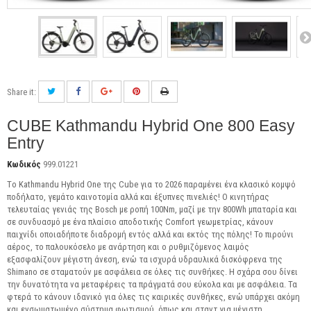
Share it:
CUBE Kathmandu Hybrid One 800 Easy
Entry
Κωδικός
999.01221
Tο Kathmandu Hybrid One της Cube για το 2026 παραμένει ένα κλασικό κομψό
ποδήλατο, γεμάτο καινοτομία αλλά και έξυπνες πινελιές! Ο κινητήρας
τελευταίας γενιάς της Bosch με ροπή 100Nm, μαζί με την 800Wh μπαταρία και
σε συνδυασμό με ένα πλαίσιο αποδοτικής Comfort γεωμετρίας, κάνουν
παιχνίδι οποιαδήποτε διαδρομή εντός αλλά και εκτός της πόλης! Το πιρούνι
αέρος, το παλουκόσελο με ανάρτηση και ο ρυθμιζόμενος λαιμός
εξασφαλίζουν μέγιστη άνεση, ενώ τα ισχυρά υδραυλικά δισκόφρενα της
Shimano σε σταματούν με ασφάλεια σε όλες τις συνθήκες. Η σχάρα σου δίνει
την δυνατότητα να μεταφέρεις τα πράγματά σου εύκολα και με ασφάλεια. Τα
φτερά το κάνουν ιδανικό για όλες τις καιρικές συνθήκες, ενώ υπάρχει ακόμη
και ενσωματωμένο σύστημα φωτισμού, όπως και σταντ για μέγιστη