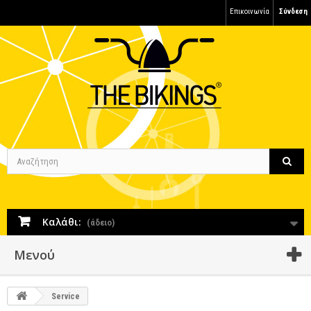
Επικοινωνία
Σύνδεση
Καλάθι:
(άδειο)
Μενού
Service